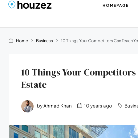
HOMEPAGE
Home
Business
10 Things Your Competitors Can Teach Yo
10 Things Your Competitors
Estate
by
Ahmad Khan
10 years ago
Busin