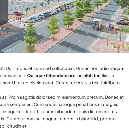
it. Duis mollis et sem sed sollicitudin. Donec non odio neque.
 accumsan nec.
Quisque bibendum orci ac nibh facilisis
, at
sus. Ut et adipiscing erat. Curabitur
this is a text link
libero
in at. Proin sagittis dolor sed mi elementum pretium. Donec et
s urna semper eu. Cum sociis natoque penatibus et magnis
 tristique elit lobortis purus bibendum, quis dictum metus
tis. Curabitur massa magna, tempor in blandit id, porta in
ollicitudin et.