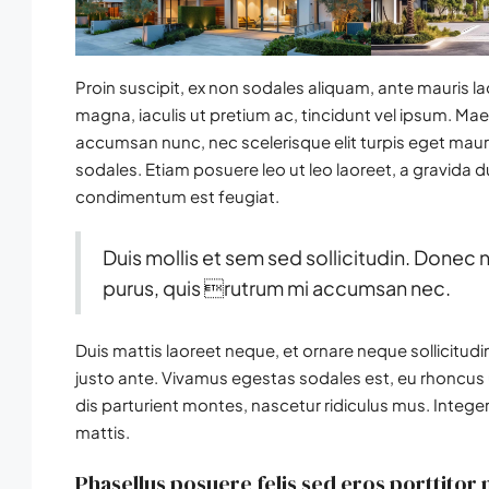
Proin suscipit, ex non sodales aliquam, ante mauris la
magna, iaculis ut pretium ac, tincidunt vel ipsum. M
accumsan nunc, nec scelerisque elit turpis eget mauris
sodales. Etiam posuere leo ut leo laoreet, a gravida dui 
condimentum est feugiat.
Duis mollis et sem sed sollicitudin. Donec 
purus, quis rutrum mi accumsan nec.
Duis mattis laoreet neque, et ornare neque sollicitud
justo ante. Vivamus egestas sodales est, eu rhoncu
dis parturient montes, nascetur ridiculus mus. Integer
mattis.
Phasellus posuere felis sed eros porttitor 