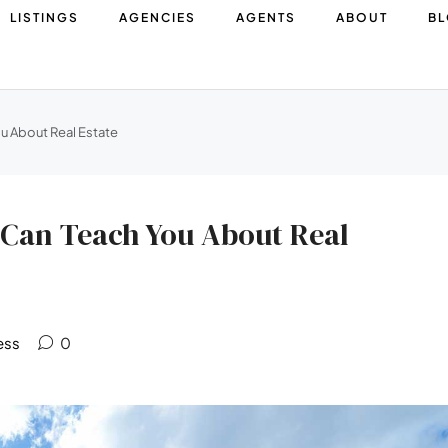
LISTINGS
AGENCIES
AGENTS
ABOUT
B
u About Real Estate
 Can Teach You About Real
ess
0