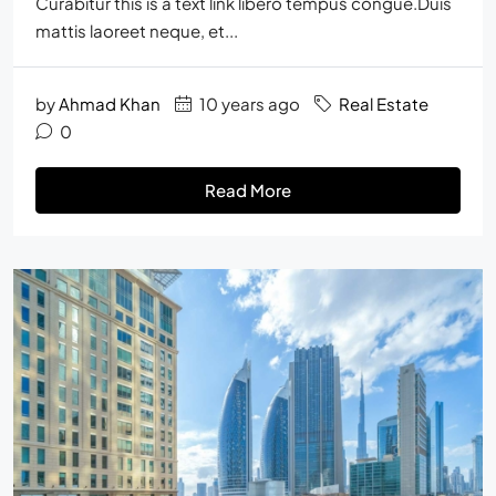
Curabitur this is a text link libero tempus congue.Duis
mattis laoreet neque, et...
by
Ahmad Khan
10 years ago
Real Estate
0
Read More