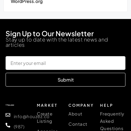
WordPress.org
Sign Up to Our Newsletter
Stay up to date with the latest news and
articles
Submit
MARKET
COMPANY
HELP
Create
About
Frequently
info@houzez.co
Listing
Asked
Contact
(987)
Questions