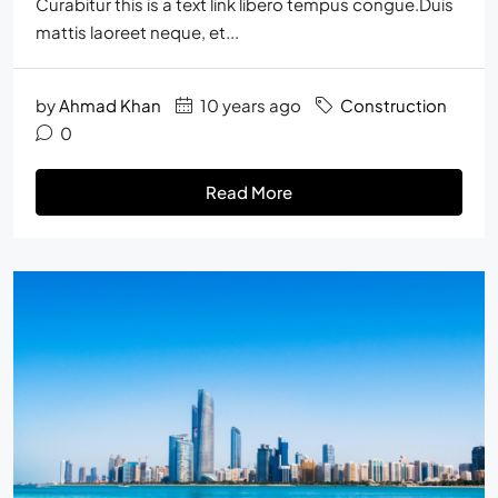
Curabitur this is a text link libero tempus congue.Duis
mattis laoreet neque, et...
by
Ahmad Khan
10 years ago
Construction
0
Read More