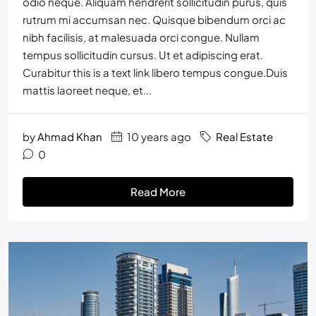
odio neque. Aliquam hendrerit sollicitudin purus, quis
rutrum mi accumsan nec. Quisque bibendum orci ac
nibh facilisis, at malesuada orci congue. Nullam
tempus sollicitudin cursus. Ut et adipiscing erat.
Curabitur this is a text link libero tempus congue.Duis
mattis laoreet neque, et...
by
Ahmad Khan
10 years ago
Real Estate
0
Read More