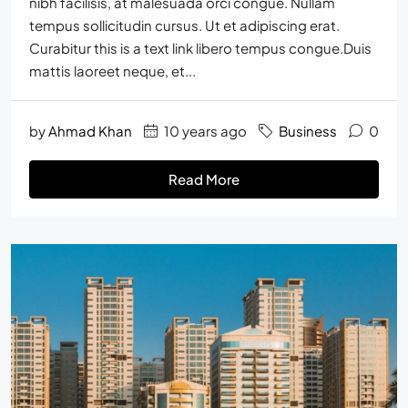
nibh facilisis, at malesuada orci congue. Nullam
tempus sollicitudin cursus. Ut et adipiscing erat.
Curabitur this is a text link libero tempus congue.Duis
mattis laoreet neque, et...
by
Ahmad Khan
10 years ago
Business
0
Read More