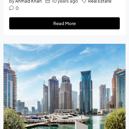
by
Ahmad Khan
10 years ago
Real Estate
0
Read More