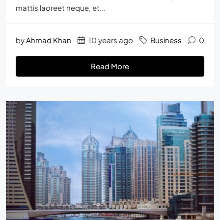
mattis laoreet neque, et...
by
Ahmad Khan
10 years ago
Business
0
Read More