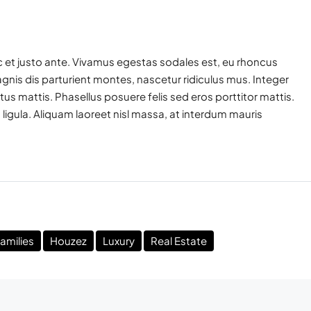
 et justo ante. Vivamus egestas sodales est, eu rhoncus
nis dis parturient montes, nascetur ridiculus mus. Integer
tus mattis. Phasellus posuere felis sed eros porttitor mattis.
ligula. Aliquam laoreet nisl massa, at interdum mauris
amilies
Houzez
Luxury
Real Estate