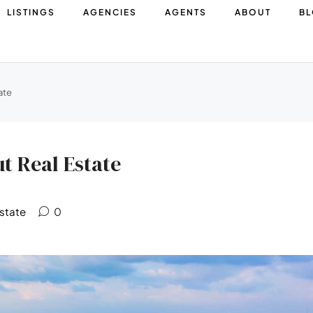
LISTINGS
AGENCIES
AGENTS
ABOUT
B
ate
t Real Estate
Estate
0