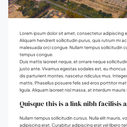
Lorem ipsum dolor sit amet, consectetur adipiscing el
Aliquam hendrerit sollicitudin purus, quis rutrum mi
malesuada orci congue. Nullam tempus sollicitudin cur
tempus congue.
Duis mattis laoreet neque, et ornare neque sollicitud
justo ante. Vivamus egestas sodales est, eu rhoncu
dis parturient montes, nascetur ridiculus mus. Integer
mattis. Phasellus posuere felis sed eros porttitor mat
ligula. Aliquam laoreet nisl massa, at interdum mauris s
Quisque this is a link nibh facilisis
Nullam tempus sollicitudin cursus. Nulla elit mauris, v
adipiscing erat. Curabitur adipiscing erat vel liber