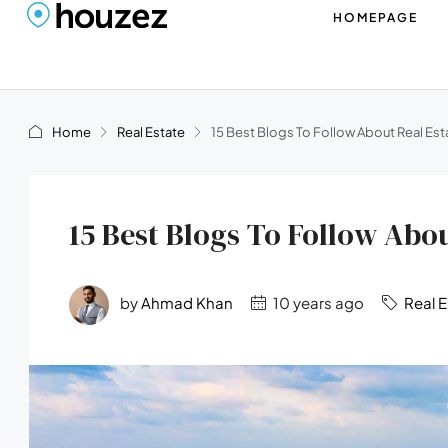
HOMEPAGE
Home
Real Estate
15 Best Blogs To Follow About Real Est
15 Best Blogs To Follow Abou
by
Ahmad Khan
10 years ago
Real 