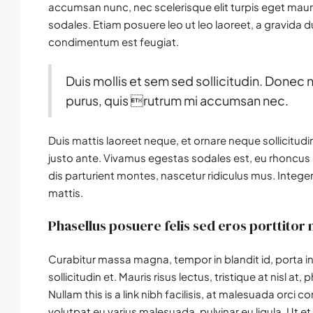
accumsan nunc, nec scelerisque elit turpis eget mauris
sodales. Etiam posuere leo ut leo laoreet, a gravida dui 
condimentum est feugiat.
Duis mollis et sem sed sollicitudin. Donec 
purus, quis rutrum mi accumsan nec.
Duis mattis laoreet neque, et ornare neque sollicitud
justo ante. Vivamus egestas sodales est, eu rhoncu
dis parturient montes, nascetur ridiculus mus. Integer
mattis.
Phasellus posuere felis sed eros porttitor 
Curabitur massa magna, tempor in blandit id, porta in 
sollicitudin et. Mauris risus lectus, tristique at nisl at,
Nullam this is a link nibh facilisis, at malesuada orci 
volutpat eu varius malesuada, pulvinar eu ligula. Ut et