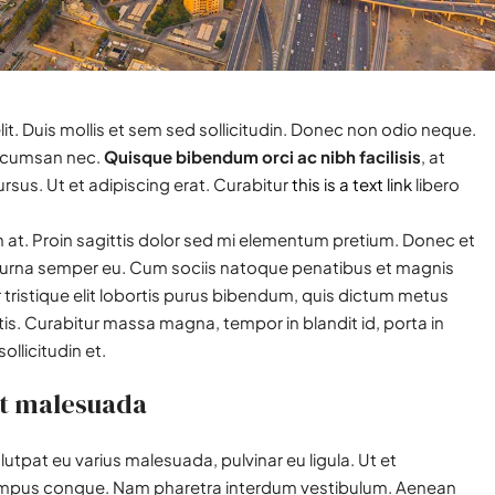
it. Duis mollis et sem sed sollicitudin. Donec non odio neque.
 accumsan nec.
Quisque bibendum orci ac nibh facilisis
, at
sus. Ut et adipiscing erat. Curabitur
this is a text link
libero
in at. Proin sagittis dolor sed mi elementum pretium. Donec et
s urna semper eu. Cum sociis natoque penatibus et magnis
 tristique elit lobortis purus bibendum, quis dictum metus
tis. Curabitur massa magna, tempor in blandit id, porta in
ollicitudin et.
 at malesuada
olutpat eu varius malesuada, pulvinar eu ligula. Ut et
o tempus congue. Nam pharetra interdum vestibulum. Aenean