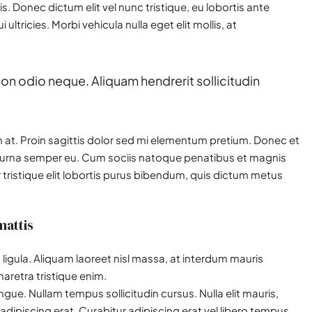
. Donec dictum elit vel nunc tristique, eu lobortis ante
ultricies. Morbi vehicula nulla eget elit mollis, at
non odio neque. Aliquam hendrerit sollicitudin
in at. Proin sagittis dolor sed mi elementum pretium. Donec et
s urna semper eu. Cum sociis natoque penatibus et magnis
 tristique elit lobortis purus bibendum, quis dictum metus
mattis
ligula. Aliquam laoreet nisl massa, at interdum mauris
 pharetra tristique enim.
congue. Nullam tempus sollicitudin cursus. Nulla elit mauris,
 adipiscing erat. Curabitur adipiscing erat vel libero tempus