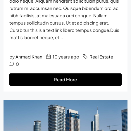
odio neque. Aliquam hendrerit sollicitudin purus, quis
rutrum mi accumsan nec. Quisque bibendum orci ac
nibh facilisis, at malesuada orci congue. Nullam
tempus sollicitudin cursus. Ut et adipiscing erat.
Curabitur this is a text link libero tempus congue.Duis
mattis laoreet neque, et...
by
Ahmad Khan
10 years ago
Real Estate
0
Read More