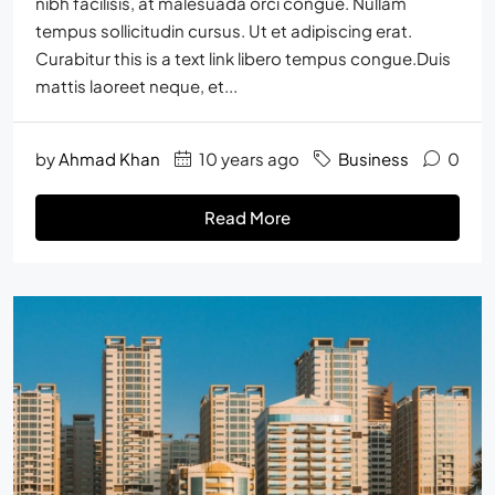
nibh facilisis, at malesuada orci congue. Nullam
tempus sollicitudin cursus. Ut et adipiscing erat.
Curabitur this is a text link libero tempus congue.Duis
mattis laoreet neque, et...
by
Ahmad Khan
10 years ago
Business
0
Read More