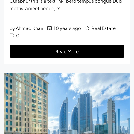
Curabitur this is a text link libero tempus congue.Duis
mattis laoreet neque, et...
by
Ahmad Khan
10 years ago
Real Estate
0
Read More