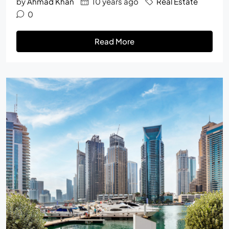
by
Ahmad Khan
10 years ago
Real Estate
0
Read More