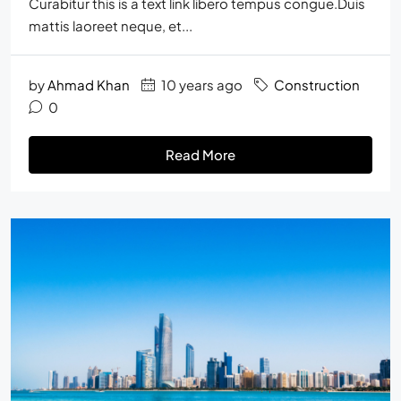
Curabitur this is a text link libero tempus congue.Duis
mattis laoreet neque, et...
by
Ahmad Khan
10 years ago
Construction
0
Read More