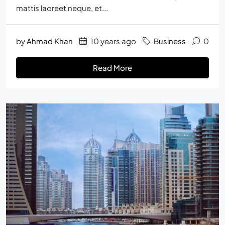
mattis laoreet neque, et...
by
Ahmad Khan
10 years ago
Business
0
Read More